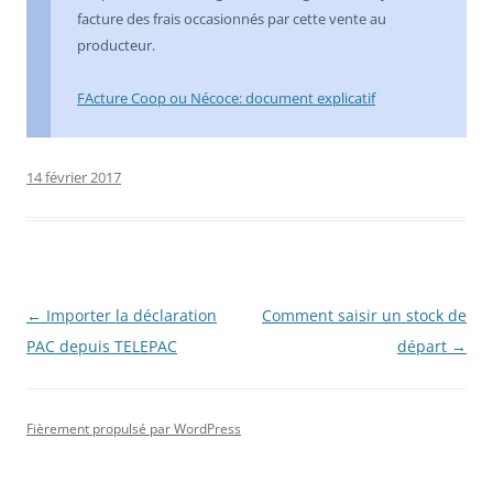
facture des frais occasionnés par cette vente au
producteur.
FActure Coop ou Nécoce: document explicatif
14 février 2017
Navigation
←
Importer la déclaration
Comment saisir un stock de
des
PAC depuis TELEPAC
départ
→
articles
Fièrement propulsé par WordPress