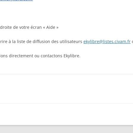
droite de votre écran « Aide »
re à la liste de diffusion des utilisateurs
ekylibre@listes.civam.fr
o
dons directement ou contactons Ekylibre.