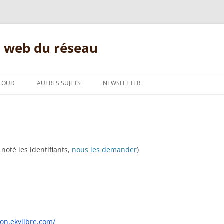
s web du réseau
LOUD
AUTRES SUJETS
NEWSLETTER
EKYLIBRE
CONNECTION ADSL
UES
COMMENT FAIRE?
N
GNU/LINUX
noté les identifiants,
nous les demander
)
DOLIBARR
MESSAGERIE
ion.ekylibre.com/