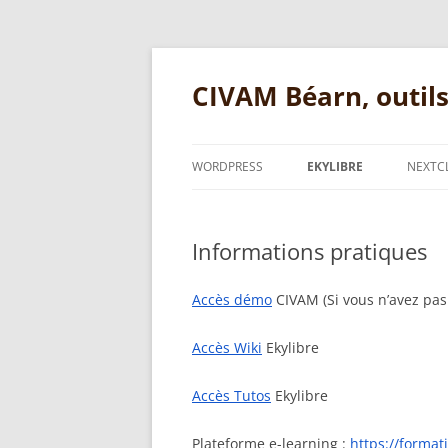
Aller
au
contenu
CIVAM Béarn, outil
WORDPRESS
EKYLIBRE
NEXTC
QUESTIONS COURANTES
QUESTIONS COURANTES 
WORDPRESS
Informations pratiques
INFORMATIONS PRATIQ
FORMULAIRES
SUPPORT PRÉSENTATIO
Accès démo
CIVAM (Si vous n’avez pas 
PLUGIN OPENSTREETMAP
Accès Wiki
Ekylibre
SUPPORT PRÉSENTATION
Accès Tutos
Ekylibre
Plateforme e-learning :
https://format