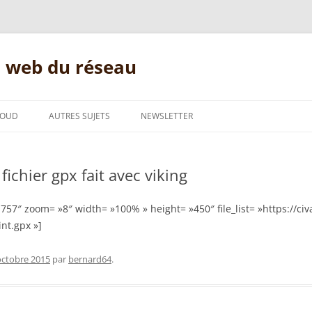
s web du réseau
LOUD
AUTRES SUJETS
NEWSLETTER
EKYLIBRE
CONNECTION ADSL
ichier gpx fait avec viking
ES
COMMENT FAIRE?
N
GNU/LINUX
7″ zoom= »8″ width= »100% » height= »450″ file_list= »https://civ
nt.gpx »]
DOLIBARR
octobre 2015
par
bernard64
.
MESSAGERIE