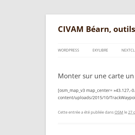
Aller
au
contenu
CIVAM Béarn, outil
WORDPRESS
EKYLIBRE
NEXTC
QUESTIONS COURANTES
QUESTIONS COURANTES 
WORDPRESS
Monter sur une carte un f
INFORMATIONS PRATIQU
FORMULAIRES
SUPPORT PRÉSENTATIO
[osm_map_v3 map_center= »43.127,-0.75
PLUGIN OPENSTREETMAP
content/uploads/2015/10/TrackWaypoi
SUPPORT PRÉSENTATION
Cette entrée a été publiée dans
OSM
le
27 