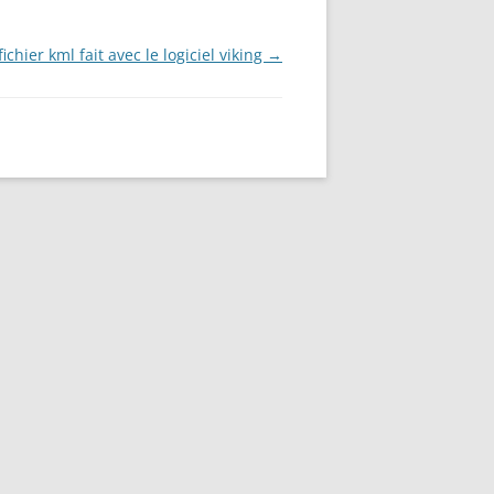
chier kml fait avec le logiciel viking
→