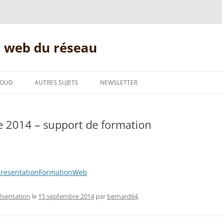
s web du réseau
LOUD
AUTRES SUJETS
NEWSLETTER
EKYLIBRE
CONNECTION ADSL
 2014 – support de formation
ES
COMMENT FAIRE?
N
GNU/LINUX
DOLIBARR
resentationFormationWeb
MESSAGERIE
ésentation
le
15 septembre 2014
par
bernard64
.