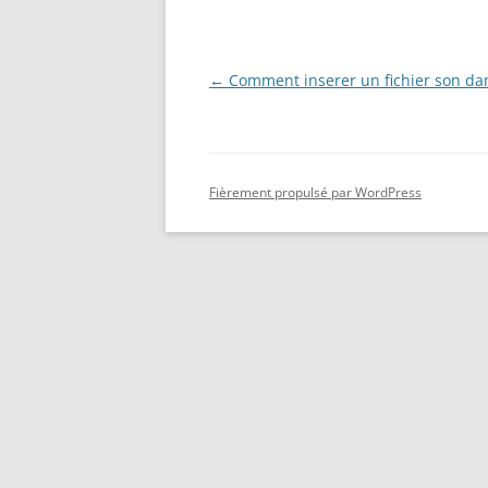
Navigation
←
Comment inserer un fichier son dan
des
articles
Fièrement propulsé par WordPress