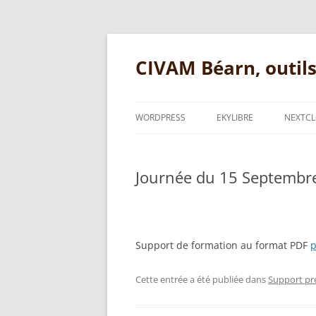
Aller
au
contenu
CIVAM Béarn, outil
WORDPRESS
EKYLIBRE
NEXTC
QUESTIONS COURANTES
QUESTIONS COURANTES 
WORDPRESS
Journée du 15 Septembre
INFORMATIONS PRATIQU
FORMULAIRES
SUPPORT PRÉSENTATIO
PLUGIN OPENSTREETMAP
Support de formation au format PDF
p
SUPPORT PRÉSENTATION
Cette entrée a été publiée dans
Support pr