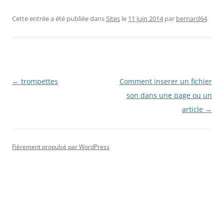
Cette entrée a été publiée dans
Sites
le
11 juin 2014
par
bernard64
.
Navigation
←
trompettes
Comment inserer un fichier
des
son dans une page ou un
articles
article
→
Fièrement propulsé par WordPress