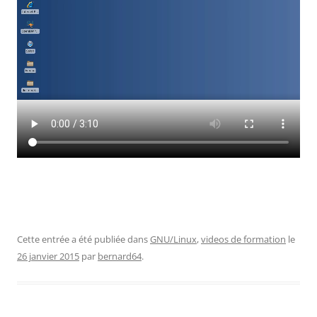
Cette entrée a été publiée dans
GNU/Linux
,
videos de formation
le
26 janvier 2015
par
bernard64
.